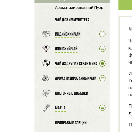
Ароматизированный Пуэр
Чай для иммунитета
Ч
Индийский чай
Ч
к
Японский чай
ф
ч
Чай из других стран мира
И
Ароматизированный чай
т
н
Цветочные добавки
н
П
Матча
д
Приправы и специи
П