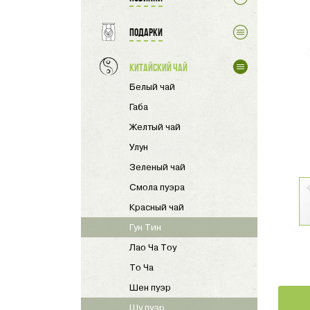
Подарки
Китайский чай
Белый чай
Габа
Желтый чай
Улун
Зеленый чай
Смола пуэра
Красный чай
Гун Тин
Лао Ча Тоу
То Ча
Шен пуэр
Шу пуэр