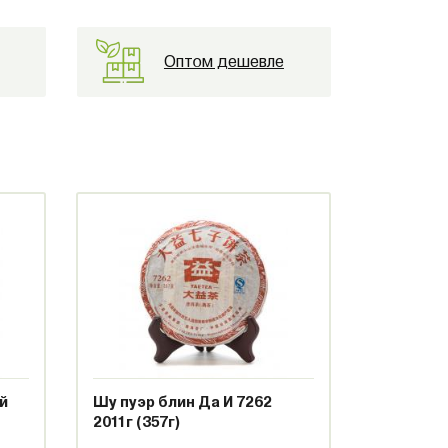
Оптом дешевле
й
Шу пуэр блин Да И 7262
2011г (357г)