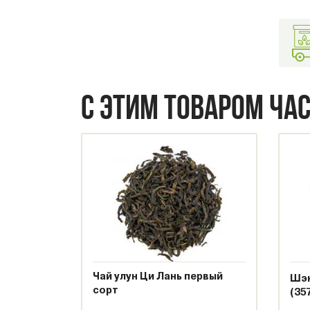
С ЭТИМ ТОВАРОМ ЧА
Чай улун Ци Лань первый
Шэн
сорт
(35