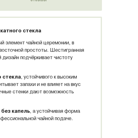
икатного стекла
й элемент чайной церемонии, в
 восточной простоты. Шестигранная
й дизайн подчёркивает чистоту
 стекла
, устойчивого к высоким
тывает запахи и не влияет на вкус
рачные стенки дают возможность
 без капель
, а устойчивая форма
рофессиональной чайной подаче.