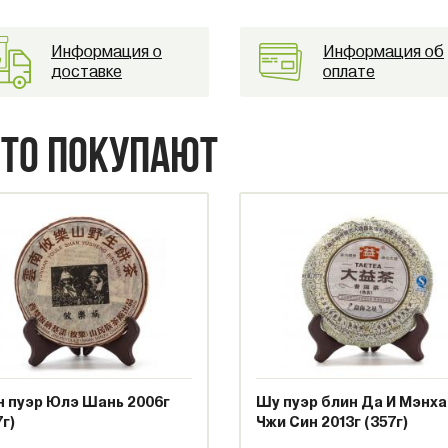
Информация о
Информация об
доставке
оплате
СТО ПОКУПАЮТ
 пуэр Юлэ Шань 2006г
Шу пуэр блин Да И Мэнха
7г)
Чжи Син 2013г (357г)