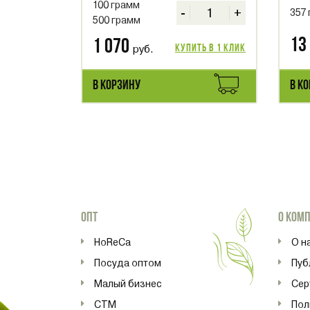
100 грамм
-
+
357
500 грамм
13
1 070
руб.
Купить в 1 клик
В КОРЗИНУ
В К
ОПТ
О КОМ
HoReCa
О н
Посуда оптом
Пуб
Малый бизнес
Сер
СТМ
Пол