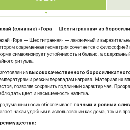
ахай (сливник) «Гора — Шестигранная» из боросил
ахай «Гора — Шестигранная» — лаконичный и выразительны
отором современная геометрия сочетается с философией
орма символизирует устойчивость и баланс, а сдержанны
айного ритуала.
зготовлен из
высококачественного боросиликатного
емпературам и резким перепадам нагрева. Материал не впи
астоя, позволяя сохранить подлинный характер чая. Проз
аблюдать цвет и насыщенность напитка.
родуманный носик обеспечивает
точный и ровный слив
елает чахай удобным в использовании как дома, так и в п
реимущества: