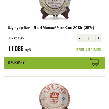
Шу пуэр блин Да И Мэнхай Чжи Син 2013г (357г)
-
+
357 грамм
11 086
руб.
Купить в 1 клик
В КОРЗИНУ