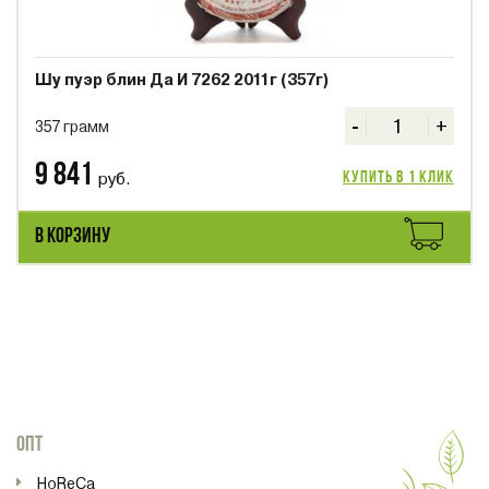
Шу пуэр блин Да И 7262 2011г (357г)
-
+
357 грамм
9 841
руб.
Купить в 1 клик
В КОРЗИНУ
ОПТ
HoReCa