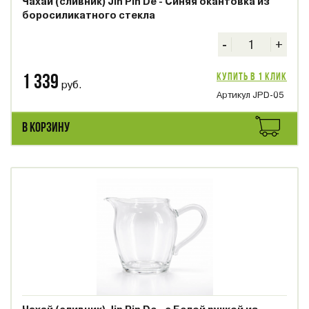
Чахай (сливник) Jin Pin De - Синяя окантовка из
боросиликатного стекла
-
+
Купить в 1 клик
1 339
руб.
Артикул JPD-05
В КОРЗИНУ