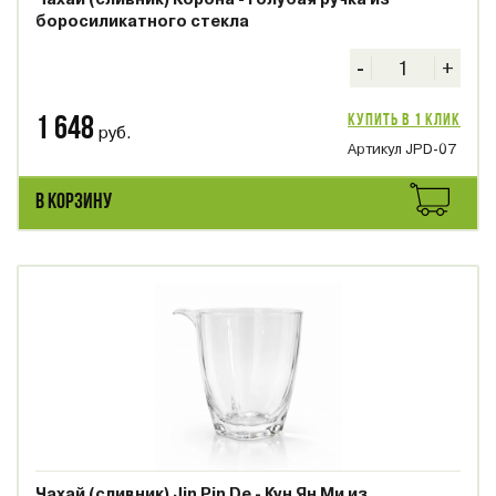
боросиликатного стекла
-
+
Купить в 1 клик
1 648
руб.
Артикул JPD-07
В КОРЗИНУ
Чахай (сливник) Jin Pin De - Кун Ян Ми из