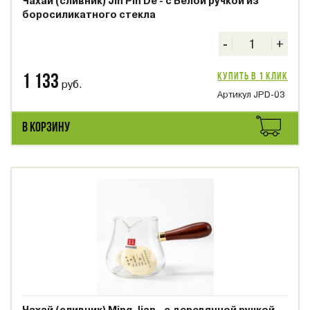
Чахай (сливник) Jin Pin De - с Белой ручкой из
боросиликатного стекла
-
+
Купить в 1 клик
1 133
руб.
Артикул JPD-03
В КОРЗИНУ