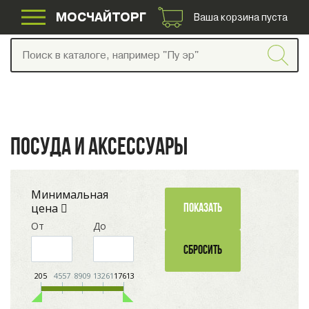
МОСЧАЙТОРГ
Ваша корзина пуста
ПОСУДА И АКСЕССУАРЫ
Минимальная
цена
От
До
205
4557
8909
13261
17613