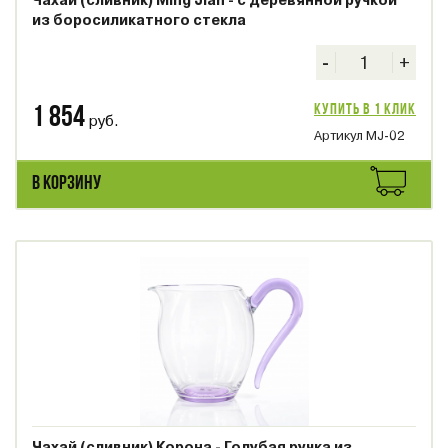
Чахай (сливник) Ming Jian - с деревянной ручкой
из боросиликатного стекла
-
+
Купить в 1 клик
1 854
руб.
Артикул MJ-02
В КОРЗИНУ
Чахай (сливник) Корона - Голубая ручка из