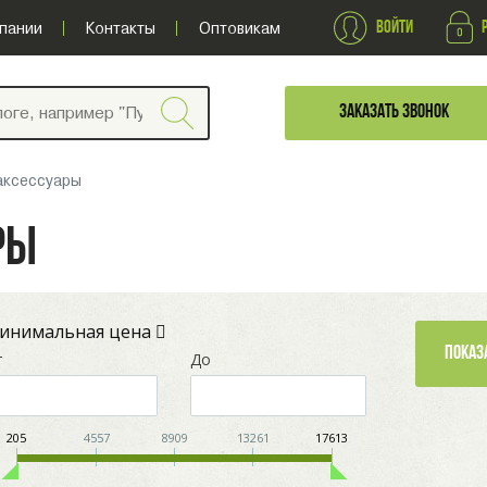
ВОЙТИ
пании
Контакты
Оптовикам
ЗАКАЗАТЬ ЗВОНОК
аксессуары
РЫ
инимальная цена
т
До
205
4557
8909
13261
17613