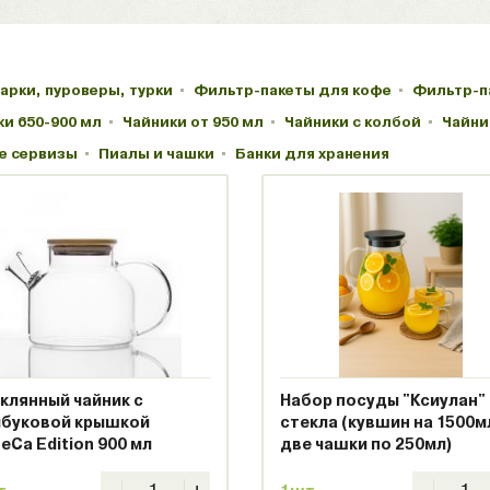
арки, пуроверы, турки
Фильтр-пакеты для кофе
Фильтр-п
ки 650-900 мл
Чайники от 950 мл
Чайники с колбой
Чайни
е сервизы
Пиалы и чашки
Банки для хранения
клянный чайник с
Набор посуды "Ксиулан"
буковой крышкой
стекла (кувшин на 1500м
eCa Edition 900 мл
две чашки по 250мл)