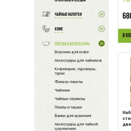
1 ш
Приправы и специи
68
Чайные напитки
Кофе
В К
Посуда и аксессуары
Воронки для кофе
Аксессуары для чайников
Кофеварки, пуроверы,
турки
Фильтр-пакеты
Чайники
Чайные сервизы
Пиалы и чашки
Наб
Банки для хранения
сте
Аксессуары для чайной
две
церемонии