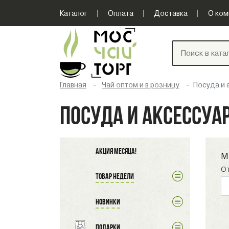
Каталог
Оплата
Доставка
О ком
Главная
Чай оптом и в розницу
Посуда и 
ПОСУДА И АКСЕССУА
Акция месяца!
М
О
Товар недели
Новинки
Подарки