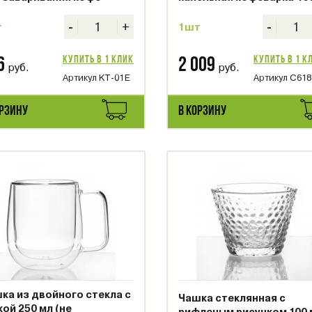
-
+
-
т
1шт
Купить в 1 клик
Купить в 1 к
6
2 009
руб.
руб.
Артикул KT-01E
Артикул C61
ОРЗИНУ
В КОРЗИНУ
ка из двойного стекла с
Чашка стеклянная с
кой 250 мл (не