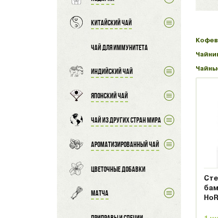
Китайский чай
Кофев
Чай для иммунитета
Чайни
Чайны
Индийский чай
Японский чай
Чай из других стран мира
Ароматизированный чай
Цветочные добавки
Сте
бам
Матча
HoR