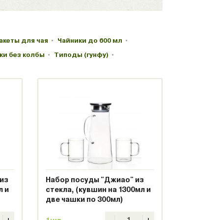
акеты для чая
Чайники до 600 мл
ки без колбы
Типоды (гунфу)
 из
Набор посуды "Джиао" из
л и
стекла, (кувшин на 1300мл и
две чашки по 300мл)