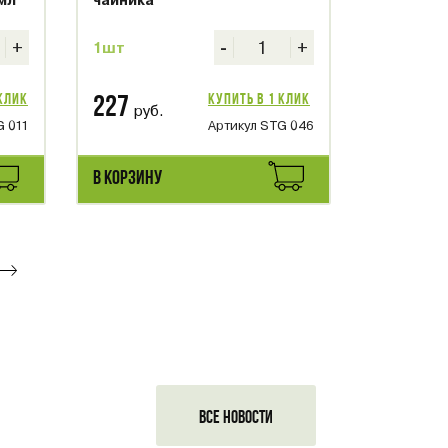
мл
чайника
+
-
+
1шт
 клик
Купить в 1 клик
227
руб.
G 011
Артикул STG 046
В КОРЗИНУ
ВСЕ НОВОСТИ