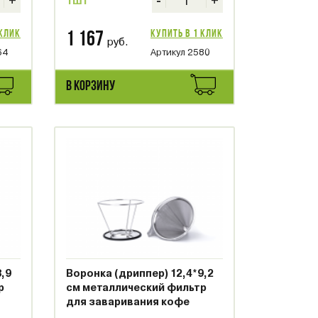
+
-
+
1шт
 клик
Купить в 1 клик
1 167
руб.
64
Артикул 2580
В КОРЗИНУ
,9
Воронка (дриппер) 12,4*9,2
р
см металлический фильтр
для заваривания кофе