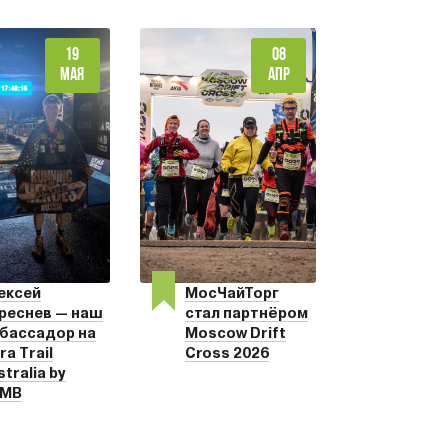
19
08
МАЯ
АПР
ексей
МосЧайТорг
реснев — наш
стал партнёром
бассадор на
Moscow Drift
ra Trail
Cross 2026
stralia by
MB