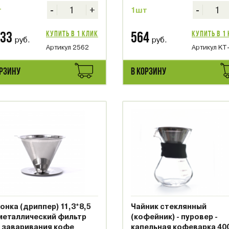
-
+
-
т
1шт
Купить в 1 клик
Купить в 1
533
564
руб.
руб.
Артикул 2562
Артикул KT
ОРЗИНУ
В КОРЗИНУ
онка (дриппер) 11,3*8,5
Чайник стеклянный
металлический фильтр
(кофейник) - пуровер -
 заваривания кофе
капельная кофеварка 40