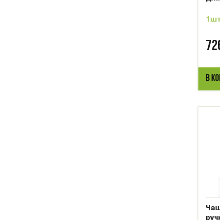
1ш
72
В К
Чаш
руч