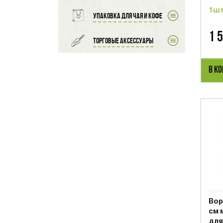
1ш
Упаковка для чая и кофе
1 
Торговые аксессуары
В К
Вор
см 
для