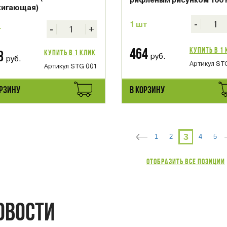
рифленым рисунком 100 
игающая)
-
1 шт
-
+
т
Купить в 1
464
Купить в 1 клик
8
руб.
руб.
Артикул ST
Артикул STG 001
ОРЗИНУ
В КОРЗИНУ
3
1
2
4
5
Отобразить все позиции
ОВОСТИ