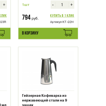
+
-
+
1шт
 клик
Купить в 1 клик
794
руб.
-03R
Артикул KT-02H
В КОРЗИНУ
Гейзерная Кофеварка из
нержавеющей стали на 9
0 мл
чашек