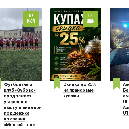
07
02
ИЮЛ
ИЮН
Футбольный
Скидка до 25%
Ал
клуб «Зубово»
на прайсовые
Бе
продолжает
купажи
ам
уверенное
Ult
выступление при
Au
поддержке
UT
компании
«Мосчайторг»