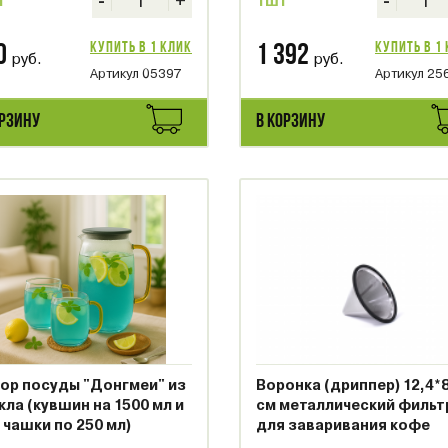
-
+
-
т
1шт
Купить в 1 клик
Купить в 1
0
1 392
руб.
руб.
Артикул 05397
Артикул 25
ОРЗИНУ
В КОРЗИНУ
ор посуды "Донгмеи" из
Воронка (дриппер) 12,4*8
кла (кувшин на 1500 мл и
см металлический фильт
 чашки по 250 мл)
для заваривания кофе