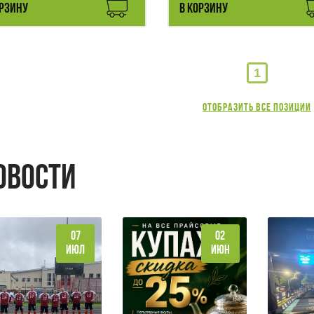
ОРЗИНУ
В КОРЗИНУ
1
Отобразить все позиции
ОВОСТИ
07
02
ИЮЛ
ИЮН