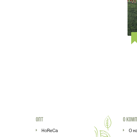
ОПТ
О КОМ
HoReCa
О н