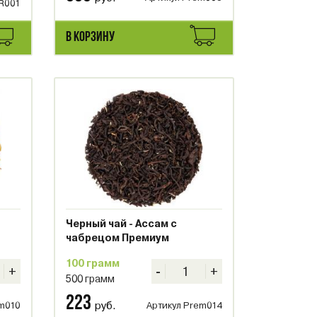
R001
В КОРЗИНУ
Черный чай - Ассам с
чабрецом Премиум
100 грамм
+
-
+
500 грамм
223
руб.
em010
Артикул Prem014