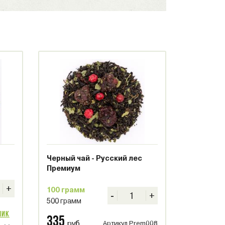
Черный чай - Русский лес
Премиум
+
100 грамм
-
+
500 грамм
лик
335
руб.
Артикул Prem008