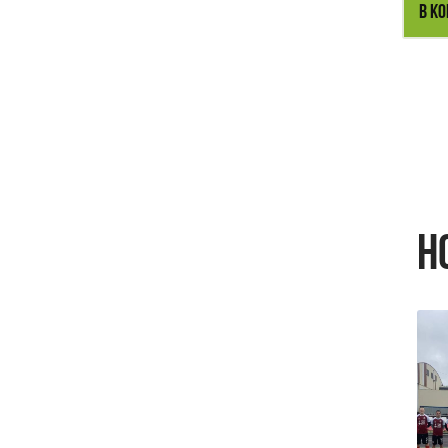
В К
Н