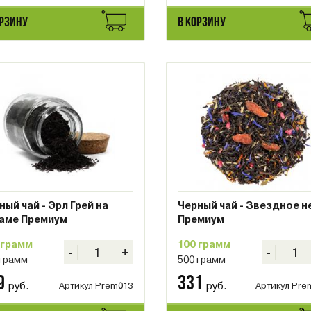
ОРЗИНУ
В КОРЗИНУ
ный чай - Эрл Грей на
Черный чай - Звездное н
аме Премиум
Премиум
 грамм
100 грамм
-
+
-
 грамм
500 грамм
9
331
руб.
руб.
Артикул Prem013
Артикул Pre