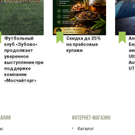
Футбольный
Скидка до 25%
Ал
клуб «Зубово»
на прайсовые
Бе
продолжает
купажи
ам
уверенное
Ult
выступление при
Au
поддержке
UT
компании
«Мосчайторг»
ПАНИИ
ИНТЕРНЕТ-МАГАЗИН
ас
Каталог