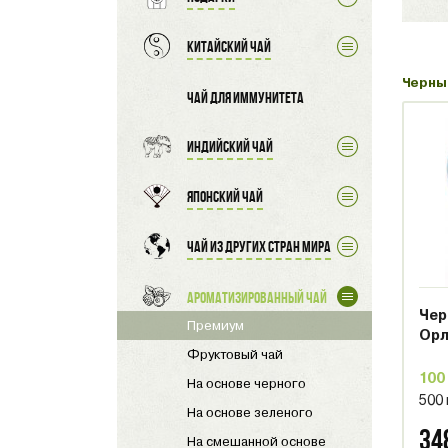
Китайский чай
Черны
Чай для иммунитета
Индийский чай
Японский чай
Чай из других стран мира
Ароматизированный чай
Чер
Премиум
Орл
Фруктовый чай
100
На основе черного
500
На основе зеленого
34
На смешанной основе