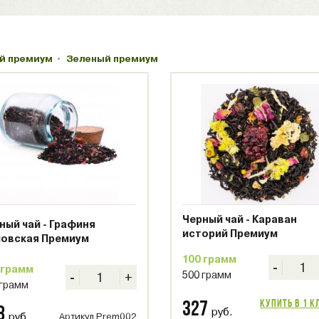
й премиум
Зеленый премиум
Черный чай - Караван
ный чай - Графиня
историй Премиум
овская Премиум
100 грамм
-
 грамм
500 грамм
-
+
 грамм
Купить в 1 к
327
8
руб.
руб.
Артикул Prem002