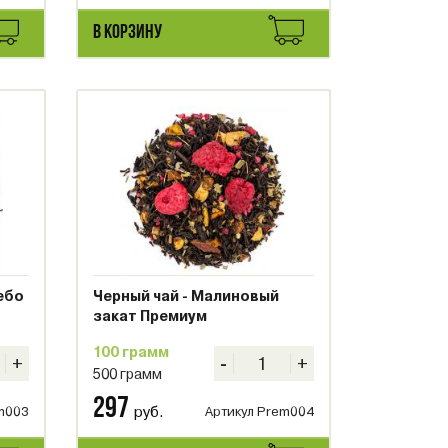
В КОРЗИНУ
ебо
Черный чай - Малиновый
закат Премиум
100 грамм
+
-
+
500 грамм
297
руб.
m003
Артикул Prem004