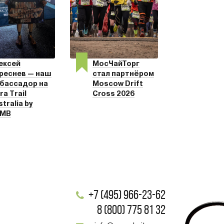
ексей
МосЧайТорг
реснев — наш
стал партнёром
бассадор на
Moscow Drift
ra Trail
Cross 2026
stralia by
MB
+7 (495) 966-23-62
8 (800) 775 81 32