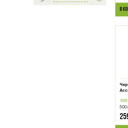
В К
Чер
Асс
100
500
25