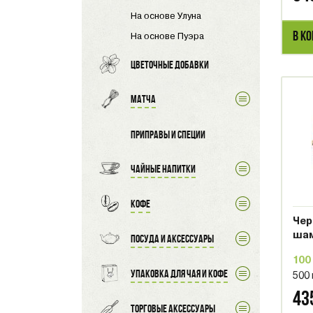
На основе Улуна
В К
На основе Пуэра
Цветочные добавки
Матча
Приправы и специи
Чайные напитки
Кофе
Чер
шам
Посуда и аксессуары
100
Упаковка для чая и кофе
500
43
Торговые аксессуары