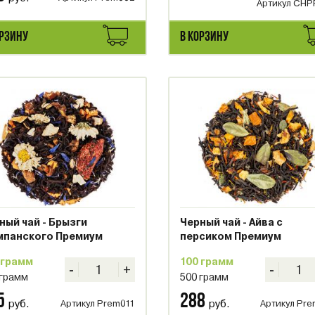
Артикул CHP
ОРЗИНУ
В КОРЗИНУ
ный чай - Брызги
Черный чай - Айва с
панского Премиум
персиком Премиум
 грамм
100 грамм
-
+
-
 грамм
500 грамм
5
288
руб.
руб.
Артикул Prem011
Артикул Pr