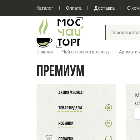
Каталог
Оплата
Доставка
О ком
Главная
Чай оптом и в розницу
Ароматиз
ПРЕМИУМ
Акция месяца!
М
О
Товар недели
Новинки
Подарки