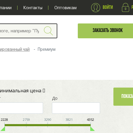
ВОЙТИ
пании
Контакты
Оптовикам
ЗАКАЗАТЬ ЗВОНОК
ированный чай
Премиум
инимальная цена
т
До
2228
2759
3290
3821
4352